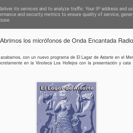
eliver its services and to analyze traffic. Your IP address and u
ormance and security metrics to ensure quality of service, gene
buse.
el musical
La zarzuela, el Dúo de la Africana
Reserva de actividade
Abrimos los micrófonos de Onda Encantada Radi
Los Miserable
DEC
22
Andujar
acabamos, con un nuevo programa de El Lagar de Astarte en el Me
retamente en la Vinoteca Los Hollejos con la presentación y cata d
Pues de nuevo desde la Compañí
escena de Los Miserables, y Als
this Próximo 3 de enero en el Te