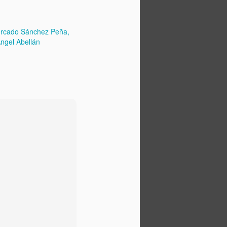
I Foro Internacional
JUN
23
Cultura&Turismo
rcado Sánchez Peña
Córdoba'14
ngel Abellán
El pasado fin de semana se
celebró en Córdoba el I Foro
Internacional Cultura&Turismo de
Córdoba organizado por GECA
(con nuestra gerente Montse
Alcántara a la cabeza), Diputación
de Córdoba y Ministerio de
Cultura. Han sido unos días
intensos pero llenos de
recompensas.