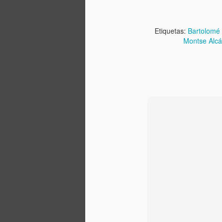
Rueda de prensa
SEP
2
proyecto Ramón
Etiquetas:
Bartolomé 
Medina Ortega
Montse Alcá
Hoy los medios de comunicación
se hacen eco de la presentación
ayer en la Delegación de Cultura
del Ayuntamiento de Córdoba del
Proyecto para el inventario y
catalogación del legado material e
M
inmaterial del compositor Ramón
Medina Ortega. Para nosotras es
un placer inmenso llevar este
qu
trabajo a cabo, gracias a la
e
subvención concedida por esta
co
delegación ha diferentes
s
proyectos culturales en la ciudad,
entre ellos y el segundo más
valorado, el nuestro. Haremos un
trabajo muy digno.
F