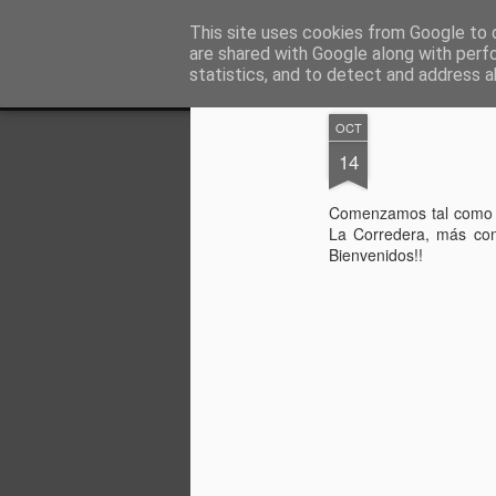
entreCulturas
This site uses cookies from Google to d
Gestión Cultural
are shared with Google along with perf
statistics, and to detect and address a
Magazine
Inicio
Quíenes somos
Agenda
Los Miserables, 
OCT
14
Comenzamos tal como 
La Corredera, más conc
Bienvenidos!!