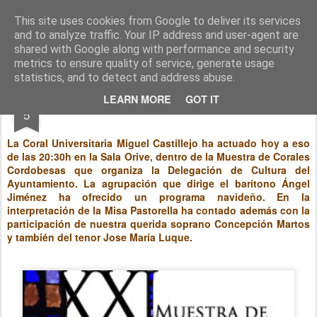
entreCulturas
Gestión Cultural
This site uses cookies from Google to deliver its services
and to analyze traffic. Your IP address and user-agent are
Pages
shared with Google along with performance and security
metrics to ensure quality of service, generate usage
statistics, and to detect and address abuse.
DEC
LEARN MORE
GOT IT
Muestra de Corales Cordobesas
5
La Coral Universitaria Miguel Castillejo ha actuado hoy a eso
de las 20:30h en la Sala Orive, dentro de la Muestra de Corales
Cordobesas que organiza la Delegación de Cultura del
Ayuntamiento. La agrupación que dirige el barítono Ángel
Jiménez ha ofrecido un programa navideño. En la
interpretación de la Misa Pastorella ha contado además con la
participación de nuestra querida soprano Concepción Martos
y también del tenor Jose María Luque.