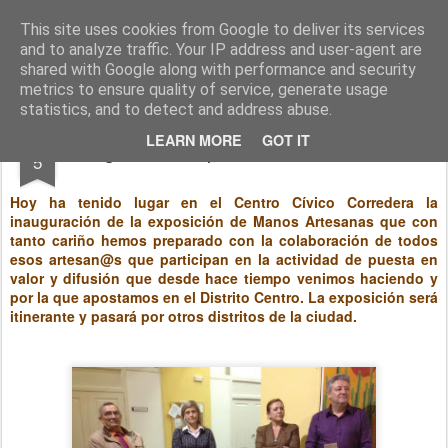
entreCulturas
Gestión Cultural
This site uses cookies from Google to deliver its services
and to analyze traffic. Your IP address and user-agent are
Pages
shared with Google along with performance and security
metrics to ensure quality of service, generate usage
statistics, and to detect and address abuse.
NOV
LEARN MORE
GOT IT
Inauguración exposición Manos Atesanas
5
Hoy ha tenido lugar en el Centro Cívico Corredera la
inauguración de la exposición de Manos Artesanas que con
tanto cariño hemos preparado con la colaboración de todos
esos artesan@s que participan en la actividad de puesta en
valor y difusión que desde hace tiempo venimos haciendo y
por la que apostamos en el Distrito Centro. La exposición será
itinerante y pasará por otros distritos de la ciudad.