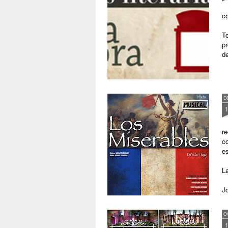
co
To
p
de
D
re
co
e
La
J
O