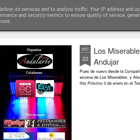
eliver its services and to analyze traffic. Your IP address and u
ormance and security metrics to ensure quality of service, gene
buse.
el musical
La zarzuela, el Dúo de la Africana
Reserva de actividade
Los Miserable
DEC
22
Andujar
Pues de nuevo desde la Compañí
escena de Los Miserables, y Als
this Próximo 3 de enero en el Te