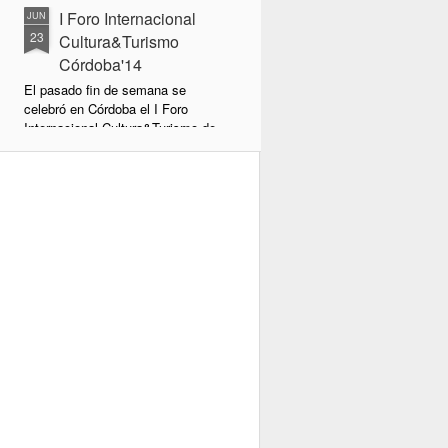
I Foro Internacional
JUN
23
Cultura&Turismo
Córdoba'14
El pasado fin de semana se
celebró en Córdoba el I Foro
Internacional Cultura&Turismo de
Córdoba organizado por GECA
(con nuestra gerente Montse
Alcántara a la cabeza), Diputación
de Córdoba y Ministerio de
Cultura. Han sido unos días
intensos pero llenos de
recompensas.