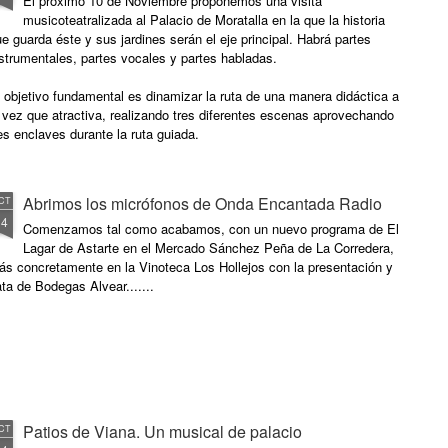
El próximo 10 de Noviembre proponemos una visita
musicoteatralizada al Palacio de Moratalla en la que la historia
e guarda éste y sus jardines serán el eje principal. Habrá partes
strumentales, partes vocales y partes habladas.
 objetivo fundamental es dinamizar la ruta de una manera didáctica a
 vez que atractiva, realizando tres diferentes escenas aprovechando
es enclaves durante la ruta guiada.
Abrimos los micrófonos de Onda Encantada Radio
CT
14
Comenzamos tal como acabamos, con un nuevo programa de El
Lagar de Astarte en el Mercado Sánchez Peña de La Corredera,
ás concretamente en la Vinoteca Los Hollejos con la presentación y
ta de Bodegas Alvear.......
Patios de Viana. Un musical de palacio
CT