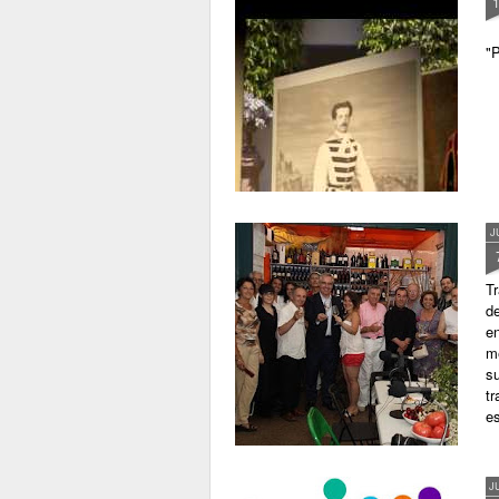
"P
J
Tr
d
e
m
s
t
es
J