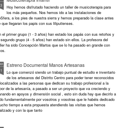
23
Hoy hemos disfrutado haciendo un taller de musicoterapia para
los más pequeños. Nos hemos ido a las instalaciones de
Sfera, a los pies de nuestra sierra y hemos preparado la clase antes
 que llegaran los papis con sus liliputienses.
 el primer grupo (1 - 3 años) han estado los papás con sus retoños y
 segundo grupo (4 - 5 años) han estado sin ellos. La profesora del
aller ha sido Concepción Martos que se lo ha pasado en grande con
los.
Estreno Documental Manos Artesanas
AR
21
Lo que comenzó siendo un trabajo puntual de estudio e inventario
de los artesanos del Distrito Centro para poder tener reconocidos
localizados a las personas que dedican su trabajo profesional a la
bor de la artesanía, a pasado a ser un proyecto que va creciendo y
nando en apoyos y dimensión social , esto sin duda hay que decirlo a
ido fundamentalmente por vosotros y vosotras que le habéis dedicado
ucho tiempo a esta propuesta atendiendo las visitas que hemos
alizado y con la que tanto