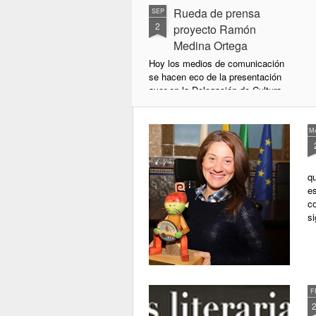
Rueda de prensa
SEP
2
proyecto Ramón
Medina Ortega
Hoy los medios de comunicación
se hacen eco de la presentación
ayer en la Delegación de Cultura
del Ayuntamiento de Córdoba del
Proyecto para el inventario y
catalogación del legado material e
M
inmaterial del compositor Ramón
Medina Ortega. Para nosotras es
un placer inmenso llevar este
qu
trabajo a cabo, gracias a la
e
subvención concedida por esta
co
delegación ha diferentes
s
proyectos culturales en la ciudad,
entre ellos y el segundo más
valorado, el nuestro. Haremos un
trabajo muy digno.
F