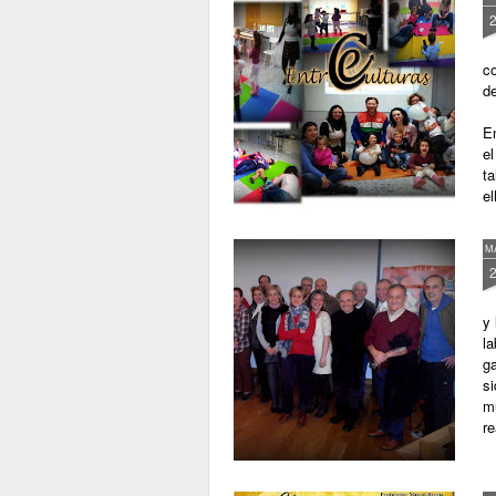
co
de
En
el
t
el
M
y 
la
ga
s
m
re