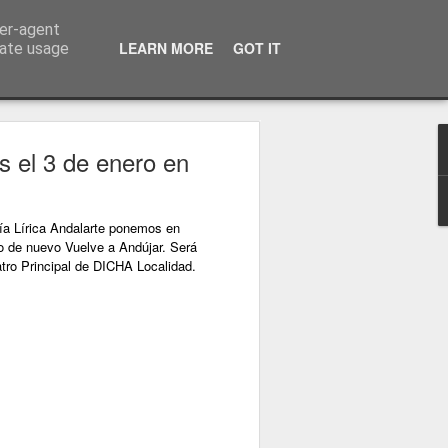
ser-agent
LEARN MORE
GOT IT
rate usage
s
s el 3 de enero en
a Lírica Andalarte ponemos en
o de nuevo Vuelve a Andújar. Será
atro Principal de DICHA Localidad.