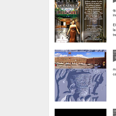
qu
in
El
la
tr
O
m
ca
O