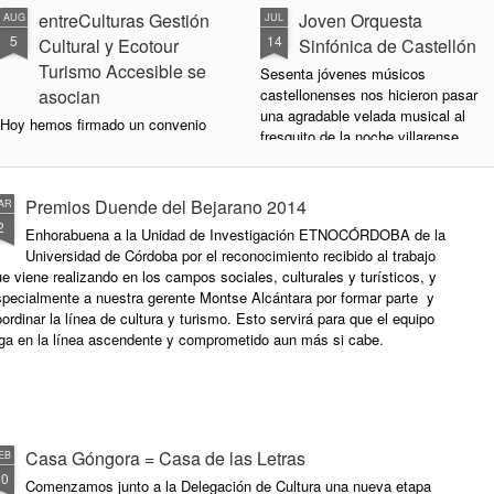
entreCulturas Gestión
Joven Orquesta
AUG
JUL
5
14
Cultural y Ecotour
Sinfónica de Castellón
Turismo Accesible se
Sesenta jóvenes músicos
asocian
castellonenses nos hicieron pasar
una agradable velada musical al
Hoy hemos firmado un convenio
fresquito de la noche villarense.
por el que entreCulturas y Ecotour
Bajo la dirección de Pablo
se unen en la puesta en marcha
Marqués Mestre, ofrecieron en la
de los servicios a prestar por esta
Plaza de la Constitución un
Premios Duende del Bejarano 2014
AR
última a partir del mes de
concierto titulado "Carpe Diem".
2
septiembre. Es un gusto para
Enhorabuena a la Unidad de Investigación ETNOCÓRDOBA de la
nosotras participar de la forma
Universidad de Córdoba por el reconocimiento recibido al trabajo
entreCulturas se hizo cargo de la
que lo vamos a hacer en este
e viene realizando en los campos sociales, culturales y turísticos, y
organización con la colaboración
proyecto turístico pensado para
specialmente a nuestra gerente Montse Alcántara por formar parte y
del Ayuntamiento de Villa del Río
las personas con problemas de
ordinar la línea de cultura y turismo. Esto servirá para que el equipo
y al día siguiente nos lo llevamos
movilidad. Todas las rutas que se
iga en la línea ascendente y comprometido aun más si cabe.
a todos a Córdoba para que
van a ofertar y los vehículos
conocieran algunos de los lugares
adaptados que estarán a
más emblemáticos de la ciudad.
disposición lo detallaremos en la
pestaña correspondiente.
Casa Góngora = Casa de las Letras
EB
20
Comenzamos junto a la Delegación de Cultura una nueva etapa