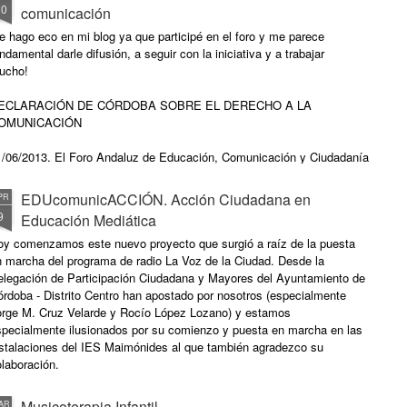
20
comunicación
 hago eco en mi blog ya que participé en el foro y me parece
ndamental darle difusión, a seguir con la iniciativa y a trabajar
ucho!
ECLARACIÓN DE CÓRDOBA SOBRE EL DERECHO A LA
OMUNICACIÓN
1/06/2013. El Foro Andaluz de Educación, Comunicación y Ciudadanía
mos las organizaciones sociales, colectivos, movimientos de la
ciedad civil, y la ciudadanía, preocupados por la falta de libertad de
EDUcomunicACCIÓN. Acción Ciudadana en
PR
presión, comunicación y participación de la ciudadanía.
9
Educación Mediática
oy comenzamos este nuevo proyecto que surgió a raíz de la puesta
n marcha del programa de radio La Voz de la Ciudad. Desde la
elegación de Participación Ciudadana y Mayores del Ayuntamiento de
rdoba - Distrito Centro han apostado por nosotros (especialmente
orge M. Cruz Velarde y Rocío López Lozano) y estamos
specialmente ilusionados por su comienzo y puesta en marcha en las
nstalaciones del IES Maimónides al que también agradezco su
laboración.
Musicoterapia Infantil
AR